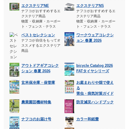
エクステリアNE
エクステリアNS
ナフコがおすすめするエ
ナフコがおすすめするエ
クステリア商品
クステリア商品
物置・収納庫・カーポー
物置・収納庫・カーポー
ト・フェンス・テラス
ト・フェンス・テラス
ベストセレクション
ワークウェアコレクシ
ナフコが自信をもってオ
ョン 春夏 2026
ススメするエクステリア
商品
アウトドアギアコレク
bicycle Catalog 2026
ション 春夏 2026
FATタイヤシリーズ
玄米保冷庫・保管庫
お庭まわりや畑で使え
る
害虫・病気対策ガイド
農業園芸機材特集
防災減災ハンドブック
ナフコのお届け号
カラー和紙畳