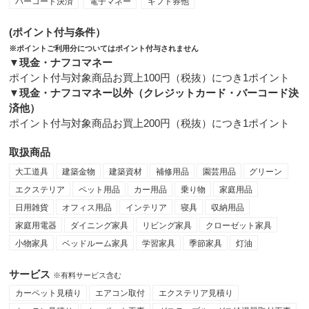
バーコード決済
電子マネー
ギフト券他
(ポイント付与条件）
※ポイントご利用分についてはポイント付与されません
▼現金・ナフコマネー
ポイント付与対象商品お買上100円（税抜）につき1ポイント
▼現金・ナフコマネー以外（クレジットカード・バーコード決
済他）
ポイント付与対象商品お買上200円（税抜）につき1ポイント
取扱商品
大工道具
建築金物
建築資材
補修用品
園芸用品
グリーン
エクステリア
ペット用品
カー用品
乗り物
家庭用品
日用雑貨
オフィス用品
インテリア
寝具
収納用品
家庭用電器
ダイニング家具
リビング家具
クローゼット家具
小物家具
ベッドルーム家具
学習家具
季節家具
灯油
サービス
※有料サービス含む
カーペット見積り
エアコン取付
エクステリア見積り