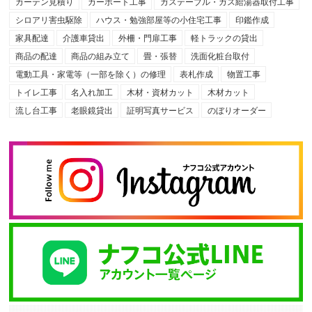
カーテン見積り
カーポート工事
ガステーブル・ガス給湯器取付工事
シロアリ害虫駆除
ハウス・勉強部屋等の小住宅工事
印鑑作成
家具配達
介護車貸出
外柵・門扉工事
軽トラックの貸出
商品の配達
商品の組み立て
畳・張替
洗面化粧台取付
電動工具・家電等（一部を除く）の修理
表札作成
物置工事
トイレ工事
名入れ加工
木材・資材カット
木材カット
流し台工事
老眼鏡貸出
証明写真サービス
のぼりオーダー