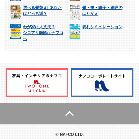
選べる畳替え! あなた
畳・襖・障子・網戸の
はどっち派？
はりかえ
わが家は大丈夫？
表札シミュレーション
シロアリ防除はナフコ
へ
© NAFCO LTD.