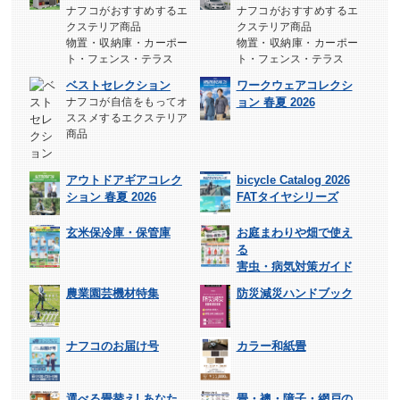
ナフコがおすすめするエ
ナフコがおすすめするエ
クステリア商品
クステリア商品
物置・収納庫・カーポー
物置・収納庫・カーポー
ト・フェンス・テラス
ト・フェンス・テラス
ベストセレクション
ワークウェアコレクシ
ナフコが自信をもってオ
ョン 春夏 2026
ススメするエクステリア
商品
アウトドアギアコレク
bicycle Catalog 2026
ション 春夏 2026
FATタイヤシリーズ
玄米保冷庫・保管庫
お庭まわりや畑で使え
る
害虫・病気対策ガイド
農業園芸機材特集
防災減災ハンドブック
ナフコのお届け号
カラー和紙畳
選べる畳替え! あなた
畳・襖・障子・網戸の