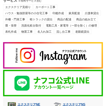
サービス
※有料サービス含む
エクステリア見積り
カーポート工事
ハウス・勉強部屋等の小住宅工事
印鑑作成
家具配達
介護車貸出
外柵・門扉工事
軽トラックの貸出
商品の配達
商品の組み立て
畳・張替
洗面化粧台取付
電動工具・家電等（一部を除く）の修理
表札作成
物置工事
名入れ加工
流し台工事
老眼鏡貸出
エクステリアNE
エクステリアNS