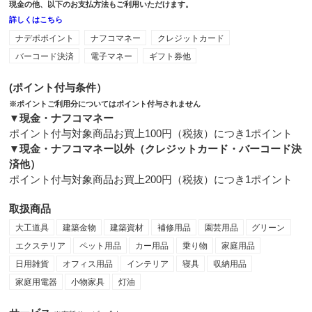
現金の他、以下のお支払方法もご利用いただけます。
詳しくはこちら
ナデポポイント
ナフコマネー
クレジットカード
バーコード決済
電子マネー
ギフト券他
(ポイント付与条件）
※ポイントご利用分についてはポイント付与されません
▼現金・ナフコマネー
ポイント付与対象商品お買上100円（税抜）につき1ポイント
▼現金・ナフコマネー以外（クレジットカード・バーコード決
済他）
ポイント付与対象商品お買上200円（税抜）につき1ポイント
取扱商品
大工道具
建築金物
建築資材
補修用品
園芸用品
グリーン
エクステリア
ペット用品
カー用品
乗り物
家庭用品
日用雑貨
オフィス用品
インテリア
寝具
収納用品
家庭用電器
小物家具
灯油