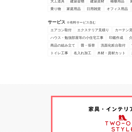
大工道具
建築金物
建築資材
補修用品
乗り物
家庭用品
日用雑貨
オフィス用品
サービス
※有料サービス含む
エアコン取付
エクステリア見積り
カーテン
ハウス・勉強部屋等の小住宅工事
印鑑作成
商品の組み立て
畳・張替
洗面化粧台取付
トイレ工事
名入れ加工
木材・資材カット