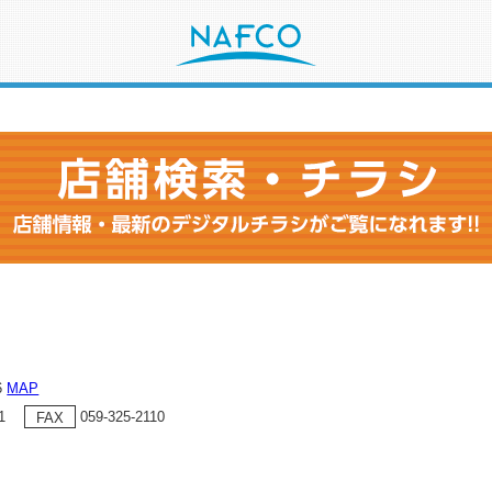
6
MAP
1
059-325-2110
FAX