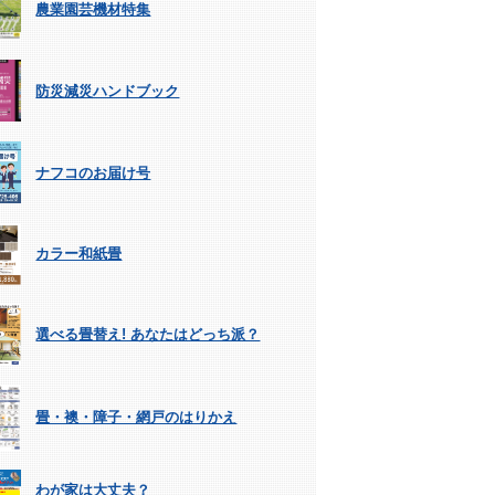
農業園芸機材特集
防災減災ハンドブック
ナフコのお届け号
カラー和紙畳
選べる畳替え! あなたはどっち派？
畳・襖・障子・網戸のはりかえ
わが家は大丈夫？