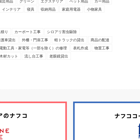
園芸用品
グリーン
エクステリア
ペット用品
カー用品
インテリア
寝具
収納用品
家庭用電器
小物家具
見積り
カーポート工事
シロアリ害虫駆除
介護車貸出
外柵・門扉工事
軽トラックの貸出
商品の配達
電動工具・家電等（一部を除く）の修理
表札作成
物置工事
木材カット
流し台工事
老眼鏡貸出