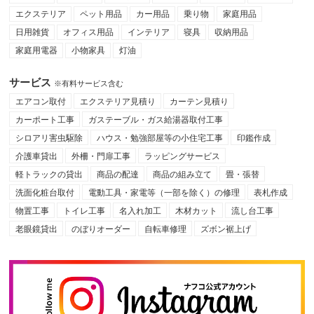
エクステリア
ペット用品
カー用品
乗り物
家庭用品
日用雑貨
オフィス用品
インテリア
寝具
収納用品
家庭用電器
小物家具
灯油
サービス
※有料サービス含む
エアコン取付
エクステリア見積り
カーテン見積り
カーポート工事
ガステーブル・ガス給湯器取付工事
シロアリ害虫駆除
ハウス・勉強部屋等の小住宅工事
印鑑作成
介護車貸出
外柵・門扉工事
ラッピングサービス
軽トラックの貸出
商品の配達
商品の組み立て
畳・張替
洗面化粧台取付
電動工具・家電等（一部を除く）の修理
表札作成
物置工事
トイレ工事
名入れ加工
木材カット
流し台工事
老眼鏡貸出
のぼりオーダー
自転車修理
ズボン裾上げ