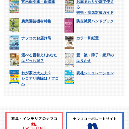
玄米保冷庫・保管庫
お庭まわりや畑で使え
る
害虫・病気対策ガイド
農業園芸機材特集
防災減災ハンドブック
ナフコのお届け号
カラー和紙畳
選べる畳替え! あなた
畳・襖・障子・網戸の
はどっち派？
はりかえ
わが家は大丈夫？
表札シミュレーション
シロアリ防除はナフコ
へ