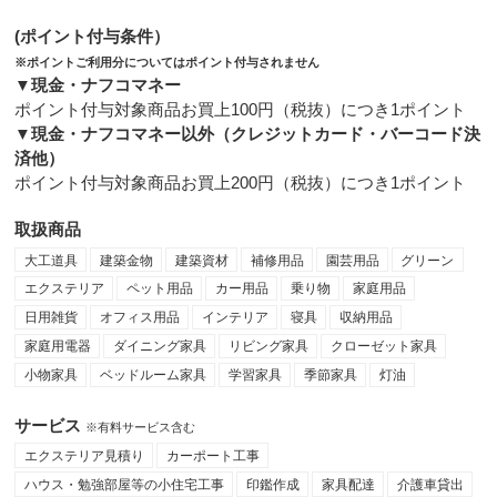
(ポイント付与条件）
※ポイントご利用分についてはポイント付与されません
▼現金・ナフコマネー
ポイント付与対象商品お買上100円（税抜）につき1ポイント
▼現金・ナフコマネー以外（クレジットカード・バーコード決
済他）
ポイント付与対象商品お買上200円（税抜）につき1ポイント
取扱商品
大工道具
建築金物
建築資材
補修用品
園芸用品
グリーン
エクステリア
ペット用品
カー用品
乗り物
家庭用品
日用雑貨
オフィス用品
インテリア
寝具
収納用品
家庭用電器
ダイニング家具
リビング家具
クローゼット家具
小物家具
ベッドルーム家具
学習家具
季節家具
灯油
サービス
※有料サービス含む
エクステリア見積り
カーポート工事
ハウス・勉強部屋等の小住宅工事
印鑑作成
家具配達
介護車貸出