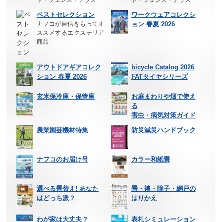
ベストセレクション
ワークウェアコレクシ
ナフコが自信をもってオ
ョン 春夏 2026
ススメするエクステリア
商品
アウトドアギアコレク
bicycle Catalog 2026
ション 春夏 2026
FATタイヤシリーズ
玄米保冷庫・保管庫
お庭まわりや畑で使え
る
害虫・病気対策ガイド
農業園芸機材特集
防災減災ハンドブック
ナフコのお届け号
カラー和紙畳
選べる畳替え! あなた
畳・襖・障子・網戸の
はどっち派？
はりかえ
わが家は大丈夫？
表札シミュレーション