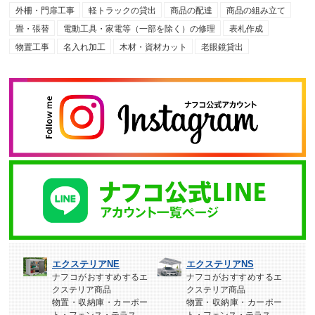
外柵・門扉工事
軽トラックの貸出
商品の配達
商品の組み立て
畳・張替
電動工具・家電等（一部を除く）の修理
表札作成
物置工事
名入れ加工
木材・資材カット
老眼鏡貸出
エクステリアNE
エクステリアNS
ナフコがおすすめするエ
ナフコがおすすめするエ
クステリア商品
クステリア商品
物置・収納庫・カーポー
物置・収納庫・カーポー
ト・フェンス・テラス
ト・フェンス・テラス