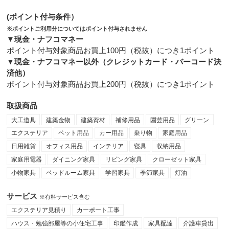
(ポイント付与条件）
※ポイントご利用分についてはポイント付与されません
▼現金・ナフコマネー
ポイント付与対象商品お買上100円（税抜）につき1ポイント
▼現金・ナフコマネー以外（クレジットカード・バーコード決
済他）
ポイント付与対象商品お買上200円（税抜）につき1ポイント
取扱商品
大工道具
建築金物
建築資材
補修用品
園芸用品
グリーン
エクステリア
ペット用品
カー用品
乗り物
家庭用品
日用雑貨
オフィス用品
インテリア
寝具
収納用品
家庭用電器
ダイニング家具
リビング家具
クローゼット家具
小物家具
ベッドルーム家具
学習家具
季節家具
灯油
サービス
※有料サービス含む
エクステリア見積り
カーポート工事
ハウス・勉強部屋等の小住宅工事
印鑑作成
家具配達
介護車貸出