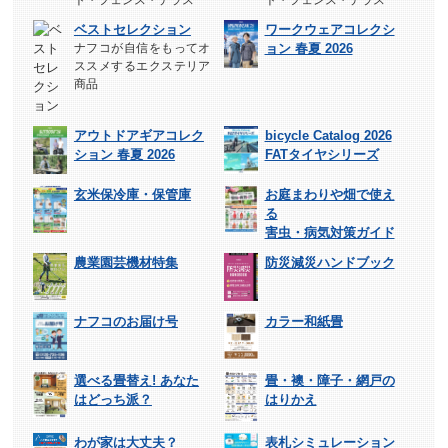
ベストセレクション
ワークウェアコレクシ
ナフコが自信をもってオ
ョン 春夏 2026
ススメするエクステリア
商品
アウトドアギアコレク
bicycle Catalog 2026
ション 春夏 2026
FATタイヤシリーズ
玄米保冷庫・保管庫
お庭まわりや畑で使え
る
害虫・病気対策ガイド
農業園芸機材特集
防災減災ハンドブック
ナフコのお届け号
カラー和紙畳
選べる畳替え! あなた
畳・襖・障子・網戸の
はどっち派？
はりかえ
わが家は大丈夫？
表札シミュレーション