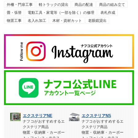
外柵・門扉工事
軽トラックの貸出
商品の配達
商品の組み立て
畳・張替
電動工具・家電等（一部を除く）の修理
表札作成
物置工事
名入れ加工
木材・資材カット
老眼鏡貸出
エクステリアNE
エクステリアNS
ナフコがおすすめするエ
ナフコがおすすめするエ
クステリア商品
クステリア商品
物置・収納庫・カーポー
物置・収納庫・カーポー
ト・フェンス・テラス
ト・フェンス・テラス