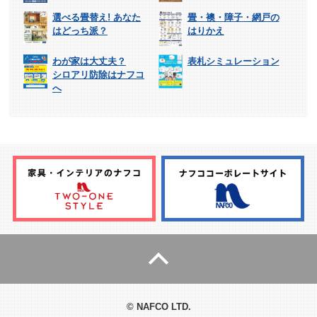
選べる畳替え! あなた
畳・襖・障子・網戸の
はどっち派？
はりかえ
わが家は大丈夫？
表札シミュレーション
シロアリ防除はナフコ
へ
© NAFCO LTD.