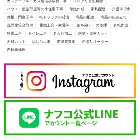
ガステーブル・ガス給湯器取付工事
シロアリ害虫駆除
ハウス・勉強部屋等の小住宅工事
印鑑作成
家具配達
介護車貸出
外柵・門扉工事
軽トラックの貸出
商品の配達
商品の組み立て
洗面化粧台取付
電動工具・家電等（一部を除く）の修理
表札作成
物置工事
トイレ工事
名入れ加工
木材・資材カット
木材カット
流し台工事
老眼鏡貸出
のぼりオーダー
自転車修理