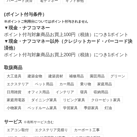
バーコード決済
電子マネー
ギフト券他
(ポイント付与条件）
※ポイントご利用分についてはポイント付与されません
▼現金・ナフコマネー
ポイント付与対象商品お買上100円（税抜）につき1ポイント
▼現金・ナフコマネー以外（クレジットカード・バーコード決
済他）
ポイント付与対象商品お買上200円（税抜）につき1ポイント
取扱商品
大工道具
建築金物
建築資材
補修用品
園芸用品
グリーン
エクステリア
ペット用品
カー用品
乗り物
家庭用品
日用雑貨
オフィス用品
インテリア
寝具
収納用品
家庭用電器
ダイニング家具
リビング家具
クローゼット家具
小物家具
ベッドルーム家具
学習家具
季節家具
灯油
サービス
※有料サービス含む
エアコン取付
エクステリア見積り
カーポート工事