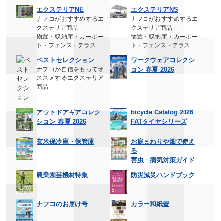
エクステリアNE
エクステリアNS
ナフコがおすすめするエ
ナフコがおすすめするエ
クステリア商品
クステリア商品
物置・収納庫・カーポー
物置・収納庫・カーポー
ト・フェンス・テラス
ト・フェンス・テラス
ベストセレクション
ワークウェアコレクシ
ナフコが自信をもってオ
ョン 春夏 2026
ススメするエクステリア
商品
アウトドアギアコレク
bicycle Catalog 2026
ション 春夏 2026
FATタイヤシリーズ
玄米保冷庫・保管庫
お庭まわりや畑で使え
る
害虫・病気対策ガイド
農業園芸機材特集
防災減災ハンドブック
ナフコのお届け号
カラー和紙畳