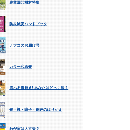
農業園芸機材特集
防災減災ハンドブック
ナフコのお届け号
カラー和紙畳
選べる畳替え! あなたはどっち派？
畳・襖・障子・網戸のはりかえ
わが家は大丈夫？