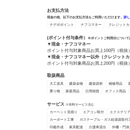
お支払方法
現金の他、以下のお支払方法もご利用いただけます。
詳
ナデポポイント
ナフコマネー
クレジットカ
(ポイント付与条件）
※ポイントご利用分について
▼現金・ナフコマネー
ポイント付与対象商品お買上100円（税抜
▼現金・ナフコマネー以外（クレジットカ
ポイント付与対象商品お買上200円（税抜
取扱商品
大工道具
建築金物
建築資材
補修用品
乗り物
家庭用品
日用雑貨
オフィス用品
サービス
※有料サービス含む
カーペット見積り
エアコン取付
エクステリ
カーポート工事
ガステーブル・ガス給湯器取付
印鑑作成
家具配達
介護車貸出
外柵・門扉