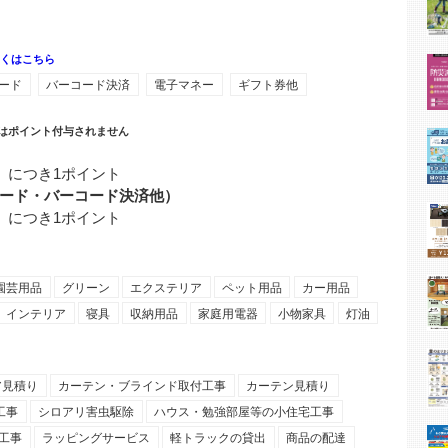
しくはこちら
ード
バーコード決済
電子マネー
ギフト券他
はポイント付与されません
）につき1ポイント
ード・バーコード決済他）
）につき1ポイント
園芸用品
グリーン
エクステリア
ペット用品
カー用品
インテリア
寝具
収納用品
家庭用電器
小物家具
灯油
ア見積り
カーテン・ブラインド取付工事
カーテン見積り
工事
シロアリ害虫駆除
ハウス・勉強部屋等の小住宅工事
工事
ラッピングサービス
軽トラックの貸出
商品の配達