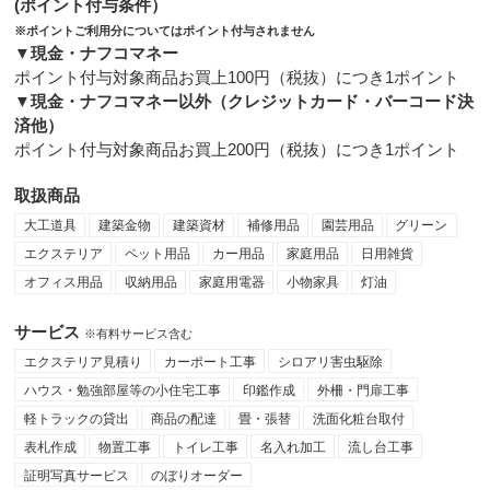
(ポイント付与条件）
※ポイントご利用分についてはポイント付与されません
▼現金・ナフコマネー
ポイント付与対象商品お買上100円（税抜）につき1ポイント
▼現金・ナフコマネー以外（クレジットカード・バーコード決
済他）
ポイント付与対象商品お買上200円（税抜）につき1ポイント
取扱商品
大工道具
建築金物
建築資材
補修用品
園芸用品
グリーン
エクステリア
ペット用品
カー用品
家庭用品
日用雑貨
オフィス用品
収納用品
家庭用電器
小物家具
灯油
サービス
※有料サービス含む
エクステリア見積り
カーポート工事
シロアリ害虫駆除
ハウス・勉強部屋等の小住宅工事
印鑑作成
外柵・門扉工事
軽トラックの貸出
商品の配達
畳・張替
洗面化粧台取付
表札作成
物置工事
トイレ工事
名入れ加工
流し台工事
証明写真サービス
のぼりオーダー