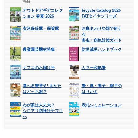
商品
アウトドアギアコレク
bicycle Catalog 2026
ション 春夏 2026
FATタイヤシリーズ
玄米保冷庫・保管庫
お庭まわりや畑で使え
る
害虫・病気対策ガイド
農業園芸機材特集
防災減災ハンドブック
ナフコのお届け号
カラー和紙畳
選べる畳替え! あなた
畳・襖・障子・網戸の
はどっち派？
はりかえ
わが家は大丈夫？
表札シミュレーション
シロアリ防除はナフコ
へ