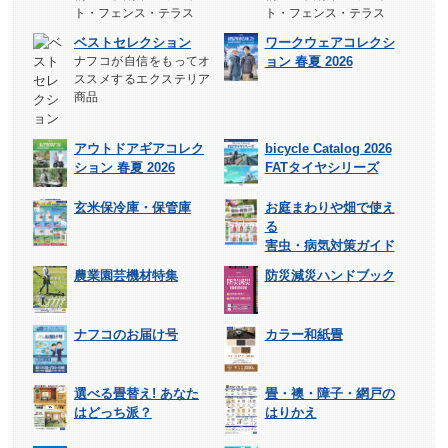
ト・フェンス・テラス
ト・フェンス・テラス
ベストセレクション
ワークウェアコレクシ
ナフコが自信をもってオ
ョン 春夏 2026
ススメするエクステリア
商品
アウトドアギアコレク
bicycle Catalog 2026
ション 春夏 2026
FATタイヤシリーズ
玄米保冷庫・保管庫
お庭まわりや畑で使え
る
害虫・病気対策ガイド
農業園芸機材特集
防災減災ハンドブック
ナフコのお届け号
カラー和紙畳
選べる畳替え! あなた
畳・襖・障子・網戸の
はどっち派？
はりかえ