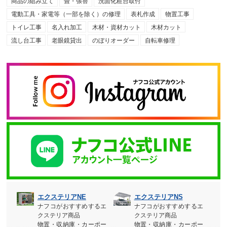
商品の組み立て
畳・張替
洗面化粧台取付
電動工具・家電等（一部を除く）の修理
表札作成
物置工事
トイレ工事
名入れ加工
木材・資材カット
木材カット
流し台工事
老眼鏡貸出
のぼりオーダー
自転車修理
エクステリアNE
エクステリアNS
ナフコがおすすめするエ
ナフコがおすすめするエ
クステリア商品
クステリア商品
物置・収納庫・カーポー
物置・収納庫・カーポー