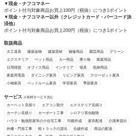
▼現金・ナフコマネー
ポイント付与対象商品お買上100円（税抜）につき1ポイント
▼現金・ナフコマネー以外（クレジットカード・バーコード決
済他）
ポイント付与対象商品お買上200円（税抜）につき1ポイント
取扱商品
大工道具
建築金物
建築資材
補修用品
園芸用品
グリーン
エクステリア
ペット用品
カー用品
乗り物
家庭用品
日用雑貨
オフィス用品
インテリア
寝具
収納用品
家庭用電器
ダイニング家具
リビング家具
クローゼット家具
小物家具
ベッドルーム家具
学習家具
季節家具
サービス
※有料サービス含む
カーペット見積り
エアコン取付
エクステリア見積り
カーテン見積り
カーポート工事
シロアリ害虫駆除
ハウス・勉強部屋等の小住宅工事
印鑑作成
家具配達
介護車貸出
外柵・門扉工事
軽トラックの貸出
合鍵作成
商品の配達