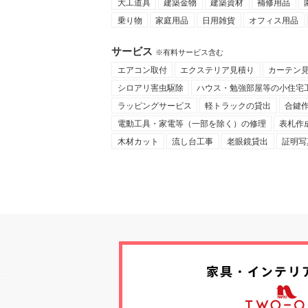
大工道具
建築金物
建築資材
補修用品
乗り物
家庭用品
日用雑貨
オフィス用品
サービス
※有料サービス含む
エアコン取付
エクステリア見積り
カーテン
シロアリ害虫駆除
ハウス・勉強部屋等の小住宅
ラッピングサービス
軽トラックの貸出
合鍵
電動工具・家電等（一部を除く）の修理
表札作
木材カット
流し台工事
老眼鏡貸出
証明写