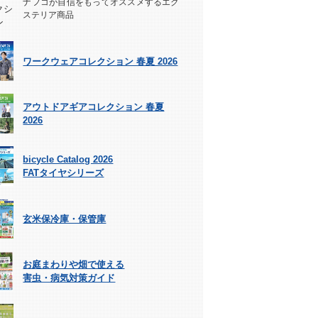
ナフコが自信をもってオススメするエク
ステリア商品
ワークウェアコレクション 春夏 2026
アウトドアギアコレクション 春夏
2026
bicycle Catalog 2026
FATタイヤシリーズ
玄米保冷庫・保管庫
お庭まわりや畑で使える
害虫・病気対策ガイド