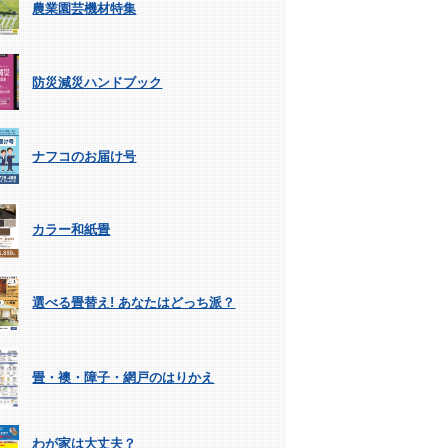
農業園芸機材特集
防災減災ハンドブック
ナフコのお届け号
カラー和紙畳
選べる畳替え! あなたはどっち派？
畳・襖・障子・網戸のはりかえ
わが家は大丈夫？