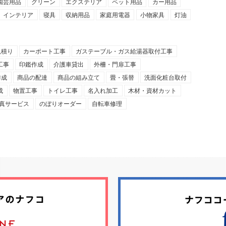
園芸用品
グリーン
エクステリア
ペット用品
カー用品
インテリア
寝具
収納用品
家庭用電器
小物家具
灯油
見積り
カーポート工事
ガステーブル・ガス給湯器取付工事
工事
印鑑作成
介護車貸出
外柵・門扉工事
作成
商品の配達
商品の組み立て
畳・張替
洗面化粧台取付
成
物置工事
トイレ工事
名入れ加工
木材・資材カット
真サービス
のぼりオーダー
自転車修理