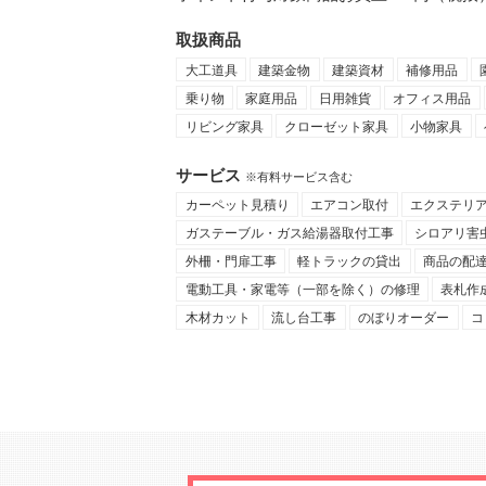
取扱商品
大工道具
建築金物
建築資材
補修用品
乗り物
家庭用品
日用雑貨
オフィス用品
リビング家具
クローゼット家具
小物家具
サービス
※有料サービス含む
カーペット見積り
エアコン取付
エクステリ
ガステーブル・ガス給湯器取付工事
シロアリ害
外柵・門扉工事
軽トラックの貸出
商品の配
電動工具・家電等（一部を除く）の修理
表札作
木材カット
流し台工事
のぼりオーダー
コ