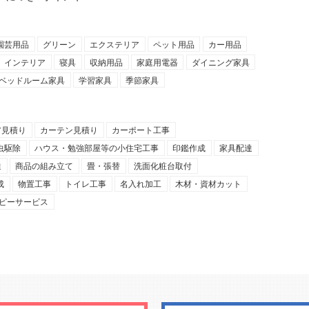
園芸用品
グリーン
エクステリア
ペット用品
カー用品
インテリア
寝具
収納用品
家庭用電器
ダイニング家具
ベッドルーム家具
学習家具
季節家具
ア見積り
カーテン見積り
カーポート工事
虫駆除
ハウス・勉強部屋等の小住宅工事
印鑑作成
家具配達
達
商品の組み立て
畳・張替
洗面化粧台取付
成
物置工事
トイレ工事
名入れ加工
木材・資材カット
ピーサービス