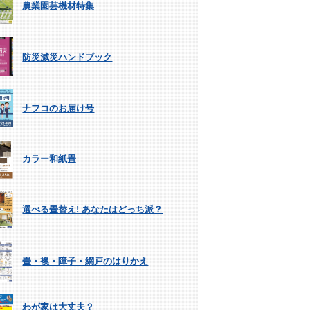
農業園芸機材特集
防災減災ハンドブック
ナフコのお届け号
カラー和紙畳
選べる畳替え! あなたはどっち派？
畳・襖・障子・網戸のはりかえ
わが家は大丈夫？