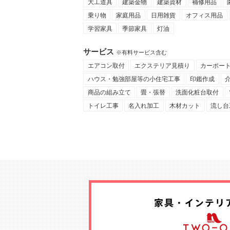
大工道具
建築金物
建築資材
補修用品
乗り物
家庭用品
日用雑貨
オフィス用品
学習家具
季節家具
灯油
サービス
※有料サービス含む
エアコン取付
エクステリア見積り
カーポー
ハウス・勉強部屋等の小住宅工事
印鑑作成
商品の組み立て
畳・張替
洗面化粧台取付
トイレ工事
名入れ加工
木材カット
流し台