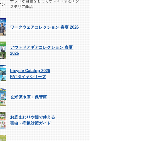
ナフコが自信をもってオススメするエク
ステリア商品
ワークウェアコレクション 春夏 2026
アウトドアギアコレクション 春夏
2026
bicycle Catalog 2026
FATタイヤシリーズ
玄米保冷庫・保管庫
お庭まわりや畑で使える
害虫・病気対策ガイド