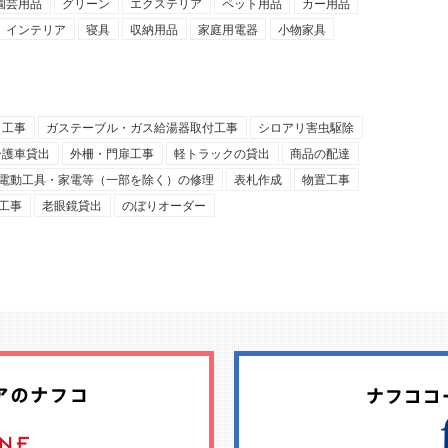
園芸用品
グリーン
エクステリア
ペット用品
カー用品
インテリア
寝具
収納用品
家庭用電器
小物家具
ト工事
ガステーブル・ガス給湯器取付工事
シロアリ害虫駆除
介護車貸出
外柵・門扉工事
軽トラックの貸出
商品の配達
電動工具・家電等（一部を除く）の修理
表札作成
物置工事
工事
老眼鏡貸出
のぼりオーダー