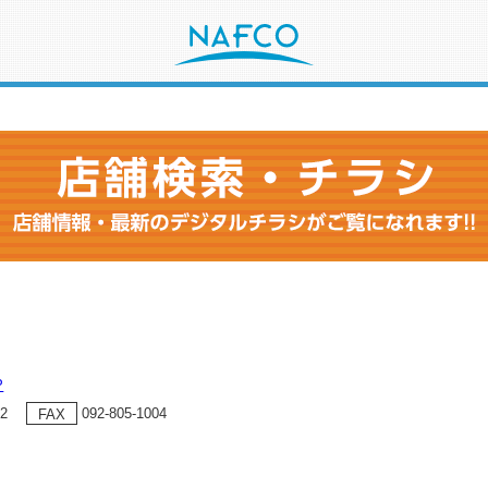
P
32
092-805-1004
FAX