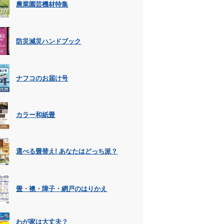
農業園芸機材特集
防災減災ハンドブック
ナフコのお届け号
カラー和紙畳
選べる畳替え! あなたはどっち派？
畳・襖・障子・網戸のはりかえ
わが家は大丈夫？