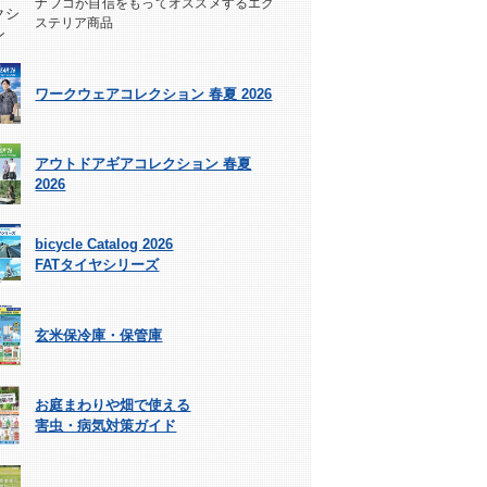
ナフコが自信をもってオススメするエク
ステリア商品
ワークウェアコレクション 春夏 2026
アウトドアギアコレクション 春夏
2026
bicycle Catalog 2026
FATタイヤシリーズ
玄米保冷庫・保管庫
お庭まわりや畑で使える
害虫・病気対策ガイド