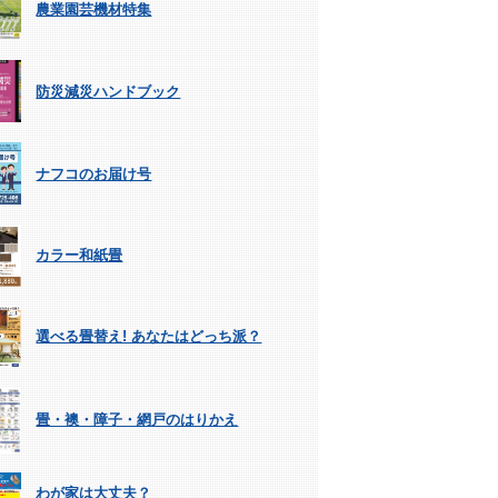
農業園芸機材特集
防災減災ハンドブック
ナフコのお届け号
カラー和紙畳
選べる畳替え! あなたはどっち派？
畳・襖・障子・網戸のはりかえ
わが家は大丈夫？