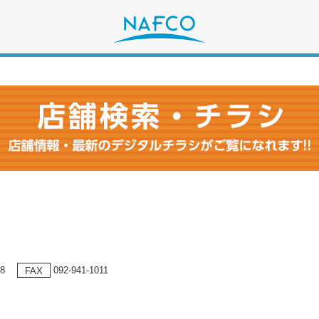
68
092-941-1011
FAX