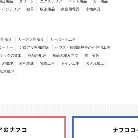
園芸用品
グリーン
エクステリア
ペット用品
カー用品
インテリア
寝具
収納用品
家庭用電器
小物家具
ア見積り
カーテン見積り
カーポート工事
コーナー
シロアリ害虫駆除
ハウス・勉強部屋等の小住宅工事
ラックの貸出
商品の配達
商品の組み立て
畳・張替
）の修理
表札作成
物置工事
トイレ工事
名入れ加工
転車修理