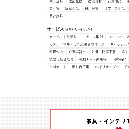
大工道具
建築金物
建築資材
補修用品
乗り物
家庭用品
日用雑貨
オフィス用品
季節家具
サービス
※有料サービス含む
カーペット見積り
エアコン取付
エクステリ
ガステーブル・ガス給湯器取付工事
キャッシュ
印鑑作成
介護車貸出
外柵・門扉工事
軽ト
洗面化粧台取付
電動工具・家電等（一部を除く
木材カット
流し台工事
のぼりオーダー
自